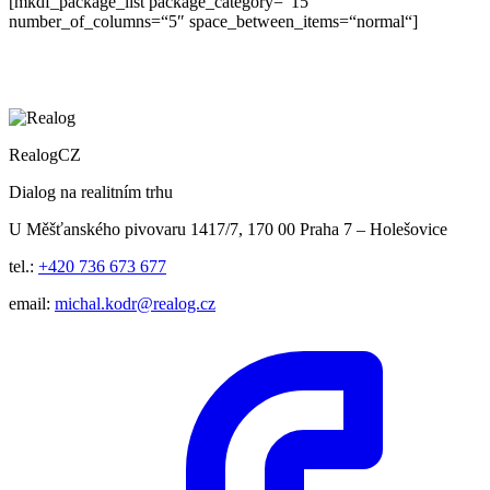
[mkdf_package_list package_category=“15″
number_of_columns=“5″ space_between_items=“normal“]
RealogCZ
Dialog na realitním trhu
U Měšťanského pivovaru 1417/7, 170 00 Praha 7 – Holešovice
tel.:
+420 736 673 677
email:
michal.kodr@realog.cz