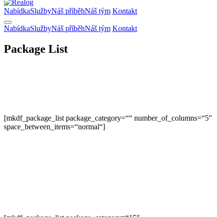
Nabídka
Služby
Náš příběh
Náš tým
Kontakt
Nabídka
Služby
Náš příběh
Náš tým
Kontakt
Package List
[mkdf_package_list package_category=““ number_of_columns=“5″
space_between_items=“normal“]