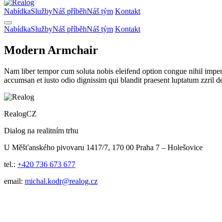
Nabídka
Služby
Náš příběh
Náš tým
Kontakt
Nabídka
Služby
Náš příběh
Náš tým
Kontakt
Modern Armchair
Nam liber tempor cum soluta nobis eleifend option congue nihil imper p
accumsan et iusto odio dignissim qui blandit praesent luptatum zzril d
RealogCZ
Dialog na realitním trhu
U Měšťanského pivovaru 1417/7, 170 00 Praha 7 – Holešovice
tel.:
+420 736 673 677
email:
michal.kodr@realog.cz