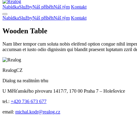
Nabídka
Služby
Náš příběh
Náš tým
Kontakt
Nabídka
Služby
Náš příběh
Náš tým
Kontakt
Wooden Table
Nam liber tempor cum soluta nobis eleifend option congue nihil imper p
accumsan et iusto odio dignissim qui blandit praesent luptatum zzril d
RealogCZ
Dialog na realitním trhu
U Měšťanského pivovaru 1417/7, 170 00 Praha 7 – Holešovice
tel.:
+420 736 673 677
email:
michal.kodr@realog.cz