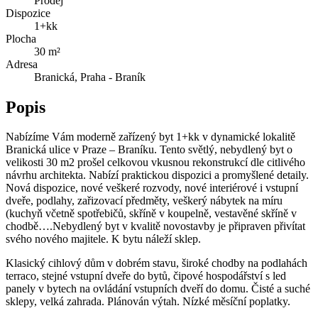
Prodej
Dispozice
1+kk
Plocha
30 m²
Adresa
Branická, Praha - Braník
Popis
Nabízíme Vám moderně zařízený byt 1+kk v dynamické lokalitě
Branická ulice v Praze – Braníku. Tento světlý, nebydlený byt o
velikosti 30 m2 prošel celkovou vkusnou rekonstrukcí dle citlivého
návrhu architekta. Nabízí praktickou dispozici a promyšlené detaily.
Nová dispozice, nové veškeré rozvody, nové interiérové i vstupní
dveře, podlahy, zařizovací předměty, veškerý nábytek na míru
(kuchyň včetně spotřebičů, skříně v koupelně, vestavěné skříně v
chodbě….Nebydlený byt v kvalitě novostavby je připraven přivítat
svého nového majitele. K bytu náleží sklep.
Klasický cihlový dům v dobrém stavu, široké chodby na podlahách
terraco, stejné vstupní dveře do bytů, čipové hospodářství s led
panely v bytech na ovládání vstupních dveří do domu. Čisté a suché
sklepy, velká zahrada. Plánován výtah. Nízké měsíční poplatky.