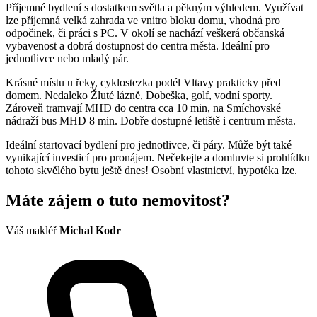
Příjemné bydlení s dostatkem světla a pěkným výhledem. Využívat
lze příjemná velká zahrada ve vnitro bloku domu, vhodná pro
odpočinek, či práci s PC. V okolí se nachází veškerá občanská
vybavenost a dobrá dostupnost do centra města. Ideální pro
jednotlivce nebo mladý pár.
Krásné místu u řeky, cyklostezka podél Vltavy prakticky před
domem. Nedaleko Žluté lázně, Dobeška, golf, vodní sporty.
Zároveň tramvají MHD do centra cca 10 min, na Smíchovské
nádraží bus MHD 8 min. Dobře dostupné letiště i centrum města.
Ideální startovací bydlení pro jednotlivce, či páry. Může být také
vynikající investicí pro pronájem. Nečekejte a domluvte si prohlídku
tohoto skvělého bytu ještě dnes! Osobní vlastnictví, hypotéka lze.
Máte zájem o tuto nemovitost?
Váš makléř
Michal Kodr