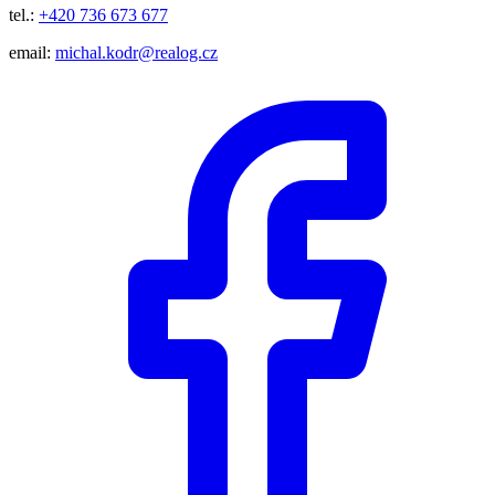
tel.:
+420 736 673 677
email:
michal.kodr@realog.cz